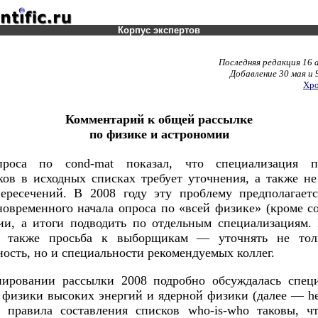
Корпус экспертов
Последняя редакция 16 а
Добавление 30 мая и 9
Хро
Комментарий к общей рассылке
по физике и астрономии
роса по cond-mat показал, что специализация п
ов в исходных списках требует уточнения, а также не
ересечений. В 2008 году эту проблему предполагает
новременного начала опроса по «всей физике» (кроме co
ии, а итоги подводить по отдельным специализациям.
а также просьба к выборщикам — уточнять не тол
ость, но и специальности рекомендуемых коллег.
ировании рассылки 2008 подробно обсуждалась спец
 физики высоких энергий и ядерной физики (далее — hep
 правила составления списков who-is-who таковы, ч