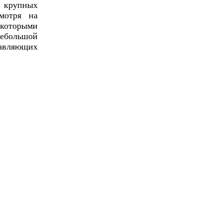
 крупных
мотря на
 которыми
большой
авляющих