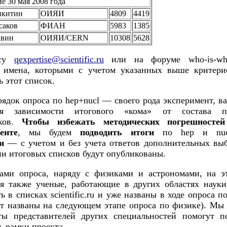
е 30 мая 2008 года
икитин
ОИЯИ
4809
4419
саков
ФИАН
5983
1385
авин
ОИЯИ/CERN
10308
5628
есу
qexpertise@scientific.ru
или на форуме who-is-w
 имена, которыми с учетом указанных выше критер
 этот список.
рядок опроса по hep+nucl — своего рода эксперимент, в
ия зависимости итогового «кома» от состава п
ков.
Чтобы избежать методических погрешносте
енте
, мы будем
подводить итоги
по hep и n
и
— с учетом и без учета ответов дополнительных вы
ии итоговых списков будут опубликованы.
ами опроса, наряду с физиками и астрономами, на э
ся также ученые, работающие в других областях науки
ь в списках scientific.ru и уже названы в ходе опроса п
ут названы на следующем этапе опроса по физике). Мы 
ты представителей других специальностей помогут п
ь рамки проекта.