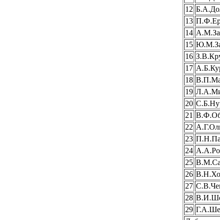
12
Б.А.Д
13
П.Ф.Е
14
А.М.З
15
Ю.М.З
16
З.В.К
17
А.Б.Ку
18
В.П.М
19
Л.А.М
20
С.Б.Н
21
В.Ф.Об
22
А.Г.Ол
23
П.Н.П
24
А.А.Ро
25
В.М.С
26
В.Н.Х
27
С.В.Че
28
В.И.Ш
29
Г.А.Ше