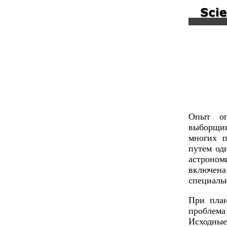
Опыт оп
выборщик
многих п
путем од
астроном
включен
специальн
При план
проблема
Исходные