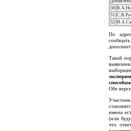
Добавлени
30
В.А.Н
31
С.В.Ру
32
И.А.С
По адр
сообщать
дополнить
Такой по
выявлен
выборщи
эксперим
способам
Обе верс
Участник
становят
имена ест
(или буд
что отве
расширят