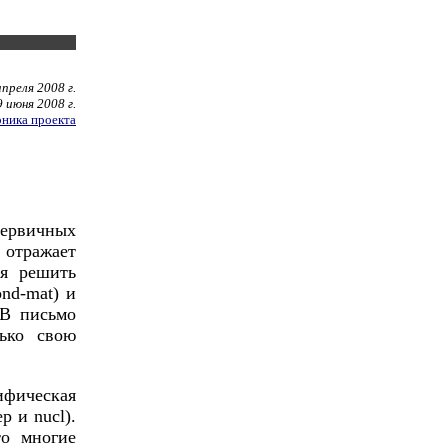
преля 2008 г.
 июня 2008 г.
ника проекта
ервичных
 отражает
ся решить
nd-mat) и
 В письмо
ько свою
ифическая
 и nucl).
то многие