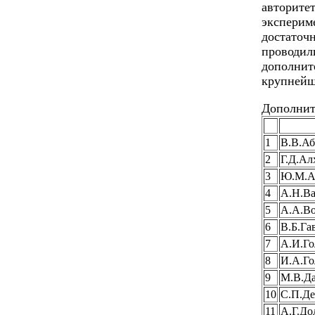
авторит
экспери
достаточ
провод
дополни
крупнейш
Дополнит
1
В.В.А
2
Г.Д.Ал
3
Ю.М.А
4
А.Н.Ва
5
А.А.Во
6
В.Б.Га
7
А.И.Го
8
И.А.Го
9
М.В.Д
10
С.П.Д
11
А.Г.До