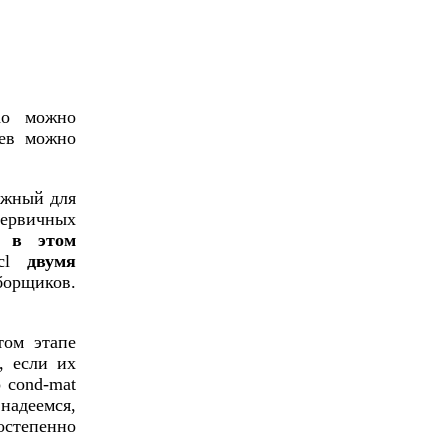
ho можно
иев можно
ажный для
ервичных
й в этом
ucl
двумя
борщиков.
том этапе
, если их
о cond-mat
надеемся,
остепенно