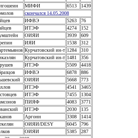
олгошеин
МИФИ
6513
1439
рмолов
скончался 14.05.2008
айцев
ИФВЭ
5263
76
айцев
ИТЭФ
4274
152
румштейн
ОИЯИ
3939
609
репин
ИЯИ
1538
312
артемьянов
Курчатовский ин-т
1284
310
икаэлян
Курчатовский ин-т
1481
356
урушев
ИТЭФ
5509
4418
разцов
ИФВЭ
6878
886
ьшевский
ОИЯИ
5668
773
ахлов
ИТЭФ
4541
3465
стовцев
ИТЭФ
7455
1304
амсонов
ПИЯФ
4083
3771
ованский
ИТЭФ
2030
135
канов
Аргонн
3308
1414
екелян
ОИЯИ/DESY
6045
796
лков
ОИЯИ
5385
287