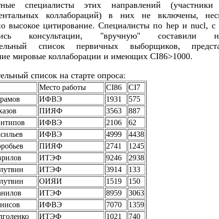
етные специалисты этих направлений (участники
ментальных коллабораций) в них не включены, нес
но высокое цитирование. Специалисты по hep и nucl, с
ились консультации, "вручную" составили не
тельный список первичных выборщиков, предст
ие мировые коллаборации и имеющих СI86>1000.
ельный список на старте опроса:
Место работы
СI86
CI7
брамов
ИФВЭ
1931
575
хазов
ПИЯФ
3563
887
нтипов
ИФВЭ
2106
62
сильев
ИФВЭ
4999
4438
робьев
ПИЯФ
2741
1245
врилов
ИТЭФ
9246
2938
лутвин
ИТЭФ
3914
133
лутвин
ОИЯИ
1519
150
анилов
ИТЭФ
8959
3063
енисов
ИФВЭ
7070
1359
лголенко
ИТЭФ
1021
740