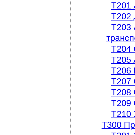
Т201 
Т202 
Т203 
трансп
Т204 
Т205 
Т206 
Т207 
Т208 
Т209 
Т210
Т300 Пр