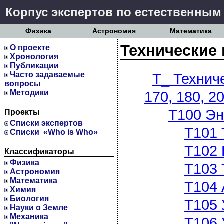
Корпус экспертов по естественным
Физика
Астрономия
Математика
Технические 
О проекте
Хронология
Публикации
Часто задаваемые
T_ Техниче
вопросы
Методики
170, 180, 20
Т100 Эн
Проекты
Cписки экспертов
Т101 
Списки «Who is Who»
Т102 
Классификаторы
Физика
Т103 
Астрономия
Математика
Т104 
Химия
Биология
Т105 
Науки о Земле
Механика
Т106 