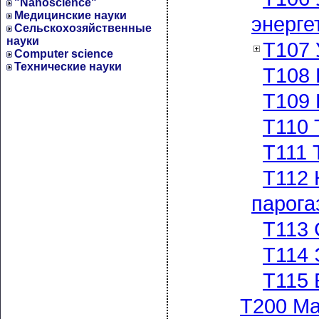
"Nanoscience"
Медицинские науки
энерге
Сельскохозяйственные
науки
Т107 
Computer science
Технические науки
Т108 
Т109 
Т110 
Т111 
Т112 
парога
Т113 
Т114 
Т115 
Т200 М