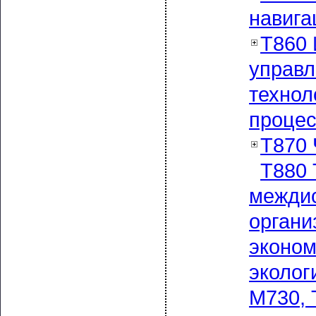
навига
Т860 
управл
технол
процес
Т870
Т880 
межди
органи
эконом
эколог
М730, 