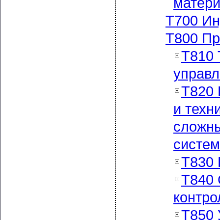
матер
Т700 Ин
Т800 Пр
Т810 
управл
Т820 
и техн
сложн
систем
Т830 
Т840 
контро
Т850 