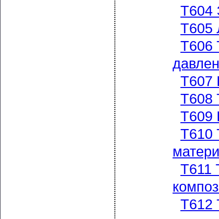
Т604 
Т605 
Т606 
давле
Т607 
Т608 
Т609 
Т610 
матер
Т611 
композ
Т612 