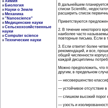
Химия
В дальнейшем планируется 
Биология
списки Scientific, недоста
Науки о Земле
расширить список первичны
Механика
"Nanoscience"
Приветствуются предложени
Медицинские науки
Сельскохозяйственные
2. В течение некоторого в
науки
наиболее часто называемых
Computer science
повторные письма. Если в 
Технические науки
3. Если ответит более чет
рекомендаций, и все, проше
общей численности корпуса
каждой дисциплины потреб
Можно предположить, что п
другим, в предельном случ
— несовершенство классиф
— устойчивое отсутствие в
— слишком высокий порог н
— узость и изолированност