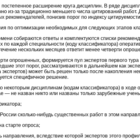
постепенное расширение круга дисциплин. В ряде дисципли
точно из-за традиционно меньшего числа цитирований работ
х рекомендателей, понизив порог по индексу цитируемости
я по оптимизации необходимых для следующих этапов клас
ремени собираются ответы и комплектуются списки рекоме
 по каждой специальности (коду классификатора) оперативн
течение нескольких месяцев ответит менее четверти опроше
верти опрошенных, формируется пул экспертов первого тура
дшие этот порог, рассматриваются в дальнейшем как экспер
 экспертов) может быть решен только после накопления нек
уется специфичное решение.
о некоторым дисциплинам (кодам классификатора) в ходе о
ае — не назван никто или названы только зарубежные учены
икатора;
 России сколько-нибудь существенных работ в этом направ
а старте опроса;
ь направления, вследствие которой экспертов этого профил