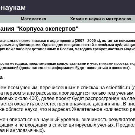
 наукам
Математика
Химия и науки о материалах
ния "Корпуса экспертов"
оначально применявшася в ходе проекта
(2007 - 2009 г.), остается неизм
учными публикациями. Однако для специальностей с особыми публикацио
их или слабо представленных в России, методика требует частных моди
сии методики, предложенные консультантами и участниками проекта, п
едложений (дополнительнпя информация будет появляться в новостях).
а
ем всем ученым, перечисленным в списках на scientific.ru 
На первом этапе рассылка производится только тем ученым 
ковых около 400), далее проект будет распространен на сп
гается охватить все естественнонаучные дисциплины. В пи
е области науки, что и адресат. Желательное количество р
ен опираться на научный уровень, значимость результато
ящих и не входящих в списки цитируемых ученых. Предполаг
я и англоязычных).