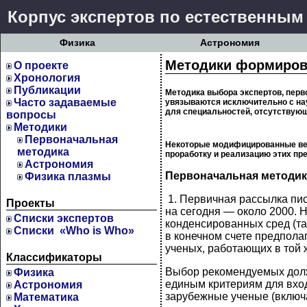
Корпус экспертов по естественным
Физика
Астрономия
Методики формирова
О проекте
Хронология
Публикации
Методика выбора экспертов, перв
Часто задаваемые
увязываются исключительно с на
для специальностей, отсутствующ
вопросы
Методики
Первоначальная
Некоторые модифицированные вер
методика
проработку и реализацию этих пр
Астрономия
Первоначальная методик
Физика плазмы
1. Первичная рассылка пис
Проекты
на сегодня — около 2000. 
Cписки экспертов
конденсированных сред (та
Списки «Who is Who»
в конечном счете предпола
ученых, работающих в той ж
Классификаторы
Выбор рекомендуемых долж
Физика
единым критериям для вход
Астрономия
зарубежные ученые (включа
Математика