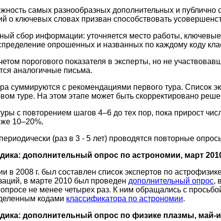
ожность самых разнообразных дополнительных и публично 
ий о ключевых словах призван способствовать усовершенс
ный сбор информации: уточняется место работы, ключевые 
аспределение опрошенных и названных по каждому коду кл
учетом порогового показателя в эксперты, но не участвова
тся аналогичные письма.
ура суммируются с рекомендациями первого тура. Список экс
рвом туре. На этом этапе может быть скорректировано реше
уры с повторением шагов 4–6 до тех пор, пока прирост числ
иже 10–20%.
 периодически (раз в 3 - 5 лет) проводятся повторные опро
ика: дополнительный опрос по астрономии, март 201
и в 2008 г. был составлен список экспертов по астрофизике
заций, в марте 2010 был проведен
дополнительный опрос
,
 опросе не менее четырех раз. К ним обращались с просьб
еделенным кодами
классификатора по астрономии
.
ика: дополнительный опрос по физике плазмы, май-