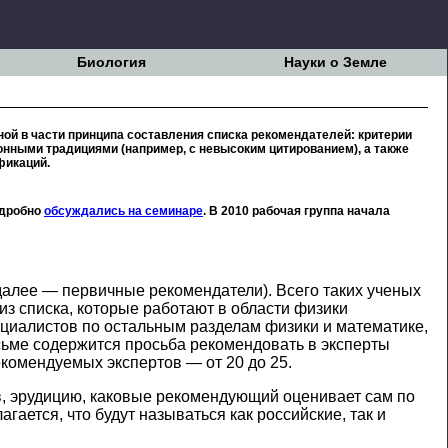
Биология
Науки о Земле
енной в части принципа составления списка рекомендателей: критерии
нными традициями (например, с невысоким цитированием), а также
фикаций.
одробно
обсуждались на семинаре
. В 2010 рабочая группа начала
(далее — первичные рекомендатели). Всего таких ученых
из списка, которые работают в области физики
ециалистов по остальным разделам физики и математике,
сьме содержится просьба рекомендовать в эксперты
екомендуемых экспертов — от 20 до 25.
в, эрудицию, каковые рекомендующий оценивает сам по
ается, что будут называться как российские, так и