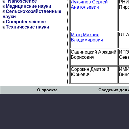
"Nanoscience"
Лукьянов Сергей
РНИ
Медицинские науки
Анатольевич
Пир
Сельскохозяйственные
науки
Computer science
Технические науки
Матц Михаил
UT A
Владимирович
Савинецкий Аркадий
ИПЭ
Борисович
Сев
Сорокин Дмитрий
ИМИ 
Юрьевич
Вино
О проекте
Сведения для 