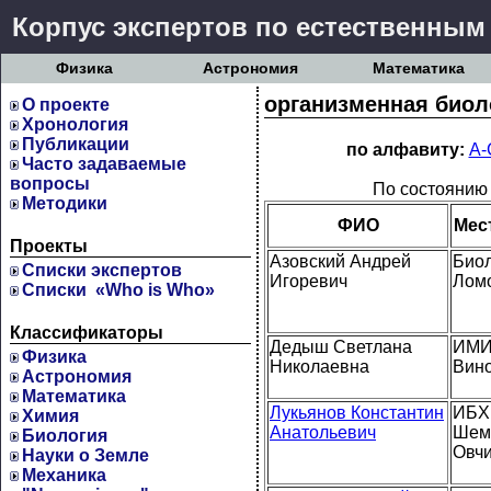
Корпус экспертов по естественным
Физика
Астрономия
Математика
организменная биол
О проекте
Хронология
Публикации
по алфавиту:
А-
Часто задаваемые
вопросы
По состоянию 
Методики
ФИО
Мес
Проекты
Азовский Андрей
Биол
Cписки экспертов
Игоревич
Лом
Списки «Who is Who»
Классификаторы
Дедыш Светлана
ИМИ 
Физика
Николаевна
Вино
Астрономия
Математика
Лукьянов Константин
ИБХ 
Химия
Анатольевич
Шем
Биология
Овч
Науки о Земле
Механика